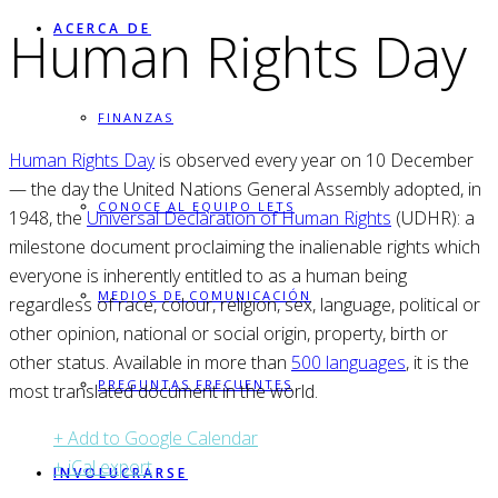
Human Rights Day
ACERCA DE
FINANZAS
Human Rights Day
is observed every year on 10 December
— the day the United Nations General Assembly adopted, in
CONOCE AL EQUIPO LETS
1948, the
Universal Declaration of Human Rights
(UDHR): a
milestone document proclaiming the inalienable rights which
everyone is inherently entitled to as a human being
MEDIOS DE COMUNICACIÓN
regardless of race, colour, religion, sex, language, political or
other opinion, national or social origin, property, birth or
other status. Available in more than
500 languages
, it is the
PREGUNTAS FRECUENTES
most translated document in the world.
+ Add to Google Calendar
+ iCal export
INVOLUCRARSE