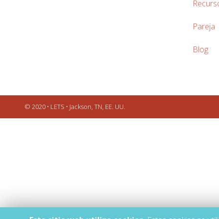
Recurs
Pareja
Blog
© 2020 • LETS • Jackson, TN, EE. UU.