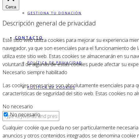
Cerca
GESTIONA TU DONACIÓN
Descripción general de privacidad
CONTACTO
Este sitio web utiliza cookies para mejorar su experiencia mi
navegador, ya que son esenciales para el funcionamiento de 
utiliza este sitio web. Estas cookies se almacenarán en su na
POLÍTICA DE PRIVACIDAD
voluntaria de algunas de estas cookies puede afectar su expe
Necesario
siempre habilitado
Las cookies necesarias son absolutamente esenciales para que
POLÍTICA DE COOKIES
características de seguridad del sitio web. Estas cookies no 
No necesario
No necesario
Cualquier cookie que pueda no ser particularmente necesaria pa
anuncios y otros contenidos integrados se denomina cookie no