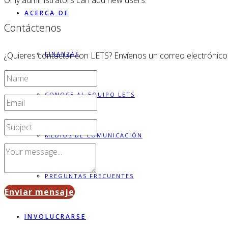
Only administrators can add new users.
ACERCA DE
Contáctenos
FINANZAS
¿Quieres contactar con LETS? Envíenos un correo electrónico
CONOCE AL EQUIPO LETS
MEDIOS DE COMUNICACIÓN
PREGUNTAS FRECUENTES
Enviar mensaje
INVOLUCRARSE