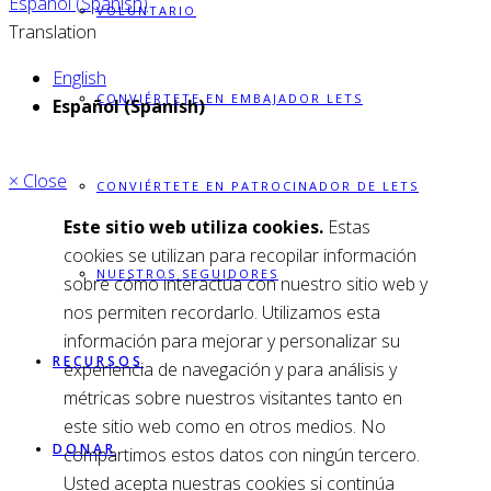
Español (Spanish)
VOLUNTARIO
Translation
English
CONVIÉRTETE EN EMBAJADOR LETS
Español (Spanish)
× Close
CONVIÉRTETE EN PATROCINADOR DE LETS
Este sitio web utiliza cookies.
Estas
cookies se utilizan para recopilar información
NUESTROS SEGUIDORES
sobre cómo interactúa con nuestro sitio web y
nos permiten recordarlo. Utilizamos esta
información para mejorar y personalizar su
RECURSOS
experiencia de navegación y para análisis y
métricas sobre nuestros visitantes tanto en
este sitio web como en otros medios. No
DONAR
compartimos estos datos con ningún tercero.
Usted acepta nuestras cookies si continúa