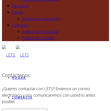
Recursos
Donar
Gestiona tu donación
Contacto
política de privacidad
Política de cookies
Contáctenos
HOGAR
¿Quieres contactar con LETS? Envíenos un correo
electrónico y nos comunicaremos con usted lo antes
COMERCIO
posible.