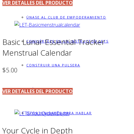
VER DETALLES DEL PRODUCTO
ÚNASE AL CLUB DE EMPODERAMIENTO
Basic Lunar Essential Tracker
CONVIÉRTETE EN UN INSTRUCTOR LETS
Menstrual Calendar
CONSTRUIR UNA PULSERA
$5.00
ASÓCIESE CON LETS
VER DETALLES DEL PRODUCTO
OPORTUNIDADES PARA HABLAR
Your Cycle in Depth