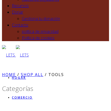
Recursos
Donar
Gestiona tu donación
Contacto
política de privacidad
Política de cookies
HOME
/
SHOP ALL
/ TOOLS
HOGAR
Categorías
COMERCIO